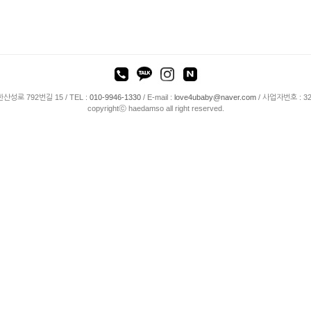
성로 792번길 15 /
TEL :
010-9946-1330
/
E-mail :
love4ubaby@naver.com
/ 사업자번호 : 32
copyrightⓒ haedamso all right reserved.